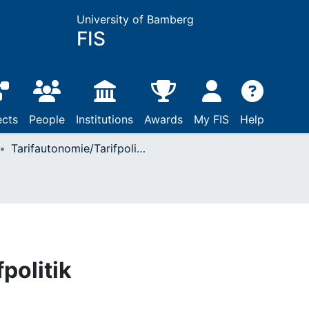
University of Bamberg
FIS
ects
People
Institutions
Awards
My FIS
Help
Tarifautonomie/Tarifpolitik
politik