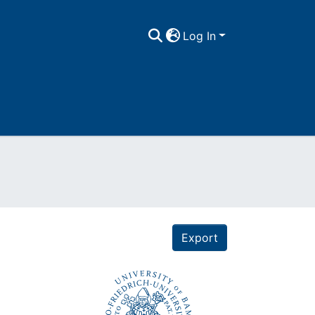
Log In
Export