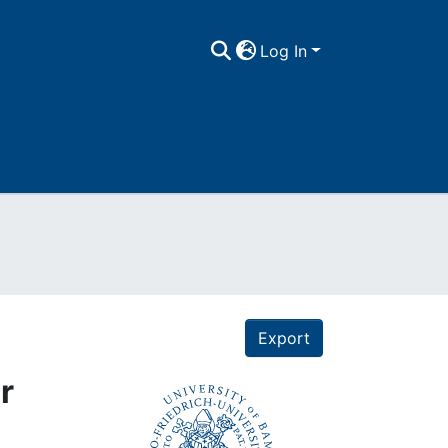
Log In
Export
r