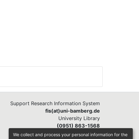
Support Research Information System
fis(at)uni-bamberg.de
University Library
(0951) 863-1568
We collect and process your personal information for the