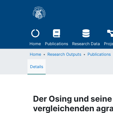
Home
Publications
Research Data
Proj
Home
Research Outputs
Publications
Details
Der Osing und seine
vergleichenden agr