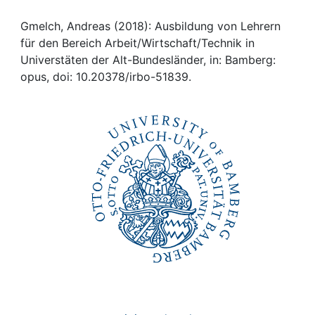
Awards
Gmelch, Andreas (2018): Ausbildung von Lehrern
My FIS
für den Bereich Arbeit/Wirtschaft/Technik in
Universtäten der Alt-Bundesländer, in: Bamberg:
Help
opus, doi: 10.20378/irbo-51839.