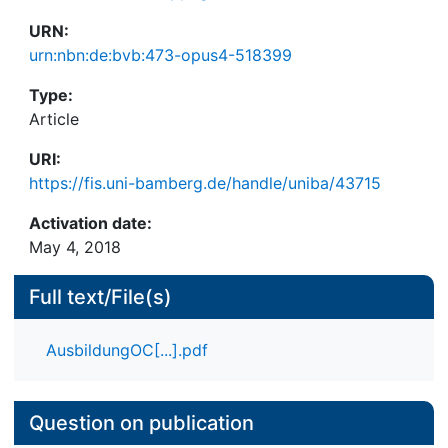
URN:
urn:nbn:de:bvb:473-opus4-518399
Type:
Article
URI:
https://fis.uni-bamberg.de/handle/uniba/43715
Activation date:
May 4, 2018
Full text/File(s)
AusbildungOC[...].pdf
Question on publication