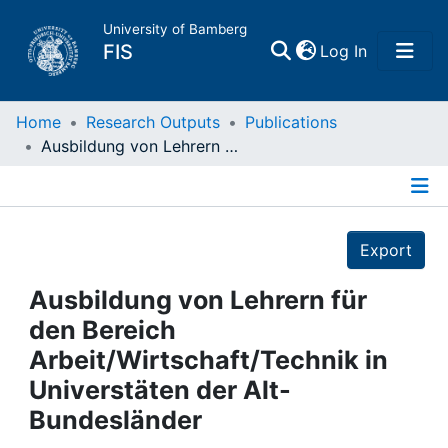
University of Bamberg
(current)
FIS
Log In
Home
Home
Research Outputs
Publications
Ausbildung von Lehrern für den Bereich Arbeit/Wirtschaft/Technik in Universtäten der Alt-Bundesländer
Publications
Details
Research Data
Export
Projects
Ausbildung von Lehrern für
den Bereich
People
Arbeit/Wirtschaft/Technik in
Universtäten der Alt-
Institutions
Bundesländer