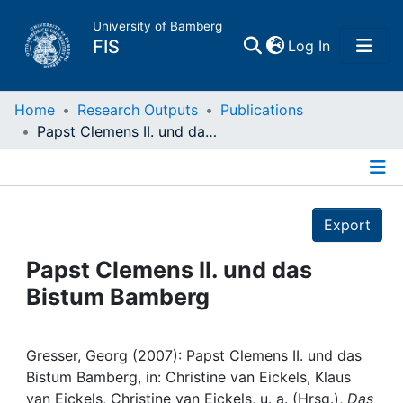
University of Bamberg
(current)
FIS
Log In
Home
Home
Research Outputs
Publications
Papst Clemens II. und das Bistum Bamberg
Publications
Details
Research Data
Export
Projects
Papst Clemens II. und das
Bistum Bamberg
People
Institutions
Gresser, Georg (2007): Papst Clemens II. und das
Bistum Bamberg, in: Christine van Eickels, Klaus
van Eickels, Christine van Eickels, u. a. (Hrsg.),
Das