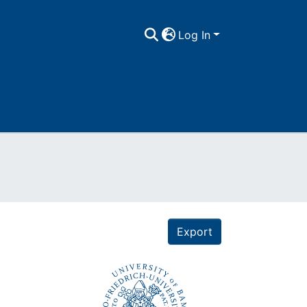
Log In
Export