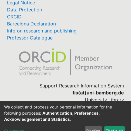
Legal Notice
Data Protection
ORCID
Barcelona Declaration
Info on research and publishing
Professor Catalogue
Support Research Information System
fis(at)uni-bamberg.de
University Library
(0951) 863-1568
We collect and process your personal information for the
following purposes:
Authentication, Preferences,
Acknowledgement and Statistics
.
Built with
DSpace-CRIS software
Customize
Decline
That's ok