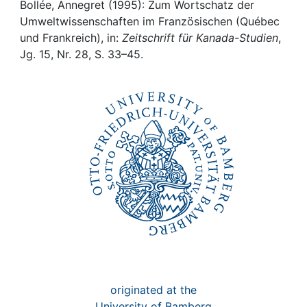
Awards
Bollée, Annegret (1995): Zum Wortschatz der
Umweltwissenschaften im Französischen (Québec
My FIS
und Frankreich), in:
Zeitschrift für Kanada-Studien
,
Jg. 15, Nr. 28, S. 33–45.
Help
originated at the
University of Bamberg