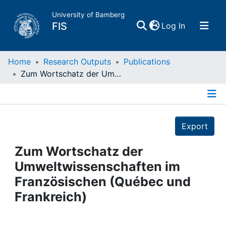
University of Bamberg
(current)
FIS
Log In
Home
Home
Research Outputs
Publications
Zum Wortschatz der Umweltwissenschaften im Französischen (Québec und Frankreich)
Publications
Details
Research Data
Export
Projects
Zum Wortschatz der
Umweltwissenschaften im
People
Französischen (Québec und
Frankreich)
Institutions