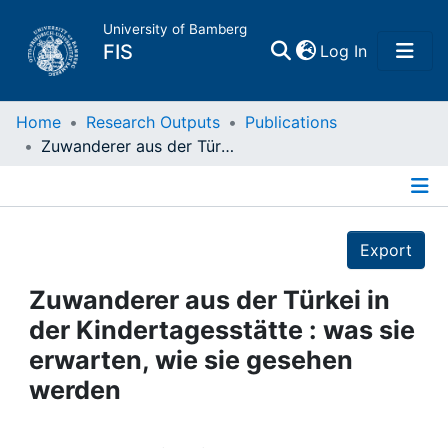
University of Bamberg
(current)
FIS
Log In
Home
Home
Research Outputs
Publications
Zuwanderer aus der Türkei in der Kindertagesstätte : was sie erwarten, wie sie gesehen werden
Publications
Details
Research Data
Export
Projects
Zuwanderer aus der Türkei in
der Kindertagesstätte : was sie
People
erwarten, wie sie gesehen
werden
Institutions