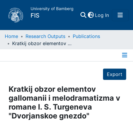
University of Bamberg
(current)
FIS
Log In
Home
Home
Research Outputs
Publications
Kratkij obzor elementov gallomanii i melodramatizma v romane I. S. Turgeneva "Dvorjanskoe gnezdo"
Publications
Details
Research Data
Export
Projects
Kratkij obzor elementov
gallomanii i melodramatizma v
People
romane I. S. Turgeneva
"Dvorjanskoe gnezdo"
Institutions