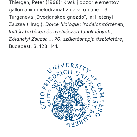
Awards
Thiergen, Peter (1998): Kratkij obzor elementov
gallomanii i melodramatizma v romane I. S.
My FIS
Turgeneva „Dvorjanskoe gnezdo“, in: Hetényi
Zsuzsa (Hrsg.),
Dolce filológia : irodalomtörténeti,
kultúratörténeti és nyelvészeti tanulmányok ;
Help
Zöldhelyi Zsuzsa ... 70. születésnapja tiszteletére
,
Budapest, S. 128–141.