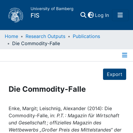
University of Bamberg
(current)
FIS
Log In
Home
Home
Research Outputs
Publications
Die Commodity-Falle
Publications
Details
Research Data
Export
Projects
Die Commodity-Falle
People
Enke, Margit; Leischnig, Alexander (2014): Die
Commodity-Falle, in:
P.T. : Magazin für Wirtschaft
Institutions
und Gesellschaft ; offizielles Magazin des
Wettbewerbs „Großer Preis des Mittelstandes“ der