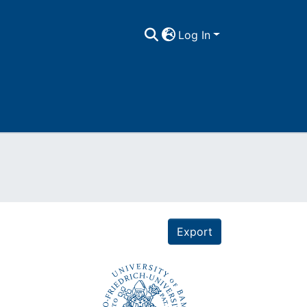
Log In
Export