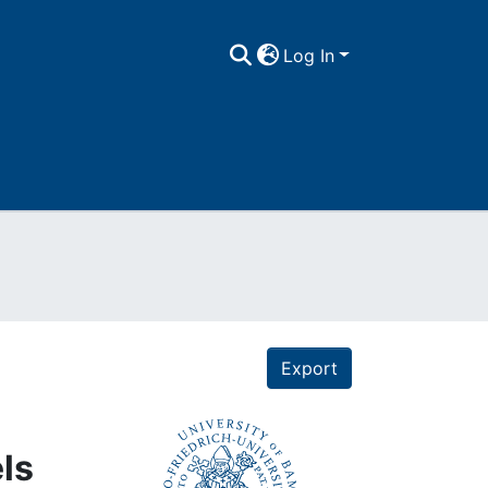
Log In
Export
ls