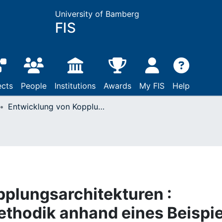
University of Bamberg
FIS
ects
People
Institutions
Awards
My FIS
Help
Entwicklung von Kopplungsarchitekturen : Evaluierung einer Methodik anhand eines Beispiels aus der Automobilzulieferindustrie
plungsarchitekturen :
ethodik anhand eines Beispie