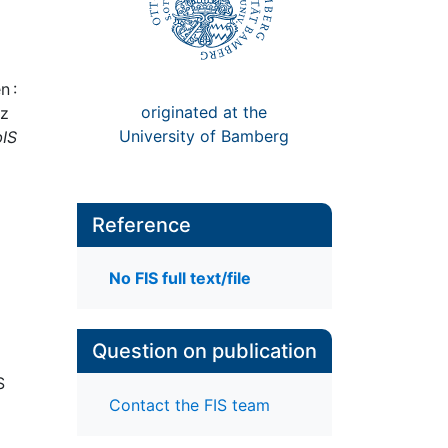
n :
originated at the
nz
University of Bamberg
bIS
Reference
No FIS full text/file
Question on publication
S
Contact the FIS team