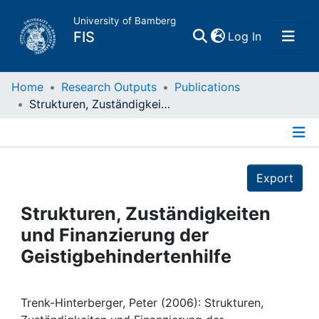
University of Bamberg
(current)
FIS
Log In
Home
Home
Research Outputs
Publications
Strukturen, Zuständigkeiten und Finanzierung der Geistigbehindertenhilfe
Publications
Details
Research Data
Export
Projects
Strukturen, Zuständigkeiten
und Finanzierung der
People
Geistigbehindertenhilfe
Institutions
Trenk-Hinterberger, Peter (2006): Strukturen,