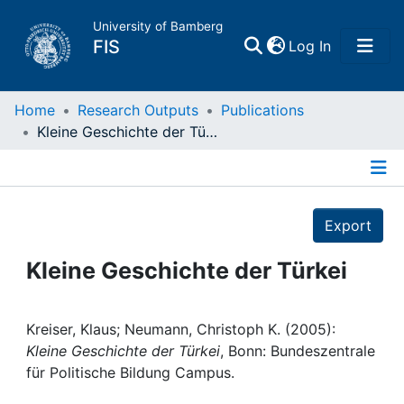
University of Bamberg
(current)
FIS
Log In
Home
Home
Research Outputs
Publications
Kleine Geschichte der Türkei
Publications
Details
Research Data
Export
Projects
Kleine Geschichte der Türkei
People
Kreiser, Klaus; Neumann, Christoph K. (2005):
Kleine Geschichte der Türkei
, Bonn: Bundeszentrale
Institutions
für Politische Bildung Campus.