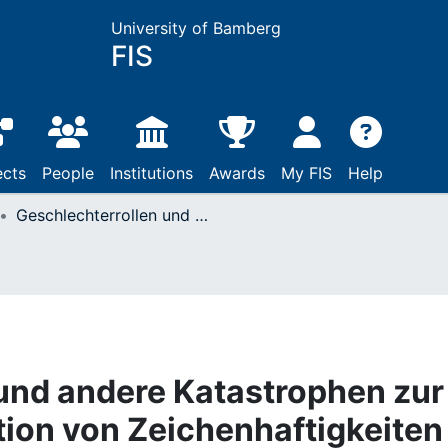
University of Bamberg
FIS
ects
People
Institutions
Awards
My FIS
Help
Geschlechterrollen und andere Katastrophen zur Re- und Dekonstruktion von Zeichenhaftigkeiten eines Hollywood-Films
und andere Katastrophen zur
ion von Zeichenhaftigkeiten