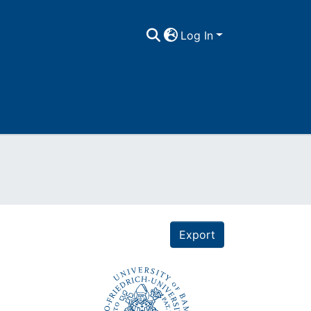
Log In
Export