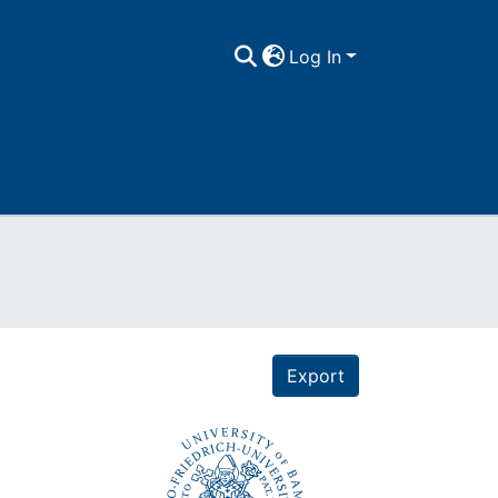
Log In
Export