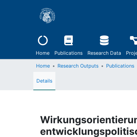
Home
Publications
Research Data
Proj
Home
Research Outputs
Publications
Details
Wirkungsorientierun
entwicklungspolitis