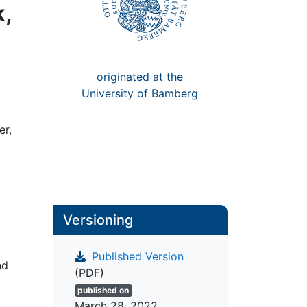
,
originated at the
University of Bamberg
er,
Versioning
Published Version
nd
(PDF)
published on
March 28, 2022