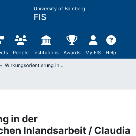
University of Bamberg
FIS
ects
People
Institutions
Awards
My FIS
Help
Wirkungsorientierung in der entwicklungspolitischen Inlandsarbeit / Claudia Bergmüller, Bernward Causemann, Susanne Höck, Jean-Marie Krier, Eva Quiring. - 1st, New ed: Münster, 2019
g in der
chen Inlandsarbeit / Claudia