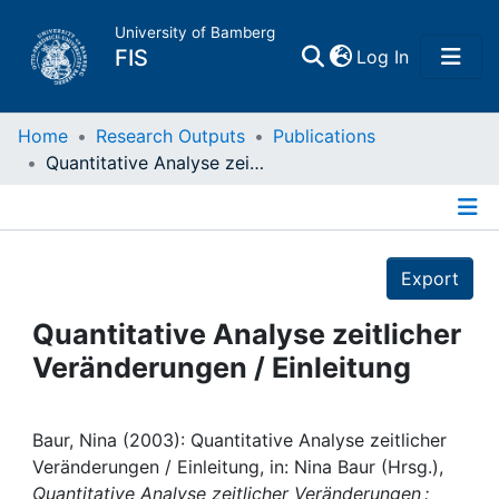
University of Bamberg
(current)
FIS
Log In
Home
Home
Research Outputs
Publications
Quantitative Analyse zeitlicher Veränderungen / Einleitung
Publications
Details
Research Data
Export
Projects
Quantitative Analyse zeitlicher
Veränderungen / Einleitung
People
Institutions
Baur, Nina (2003): Quantitative Analyse zeitlicher
Veränderungen / Einleitung, in: Nina Baur (Hrsg.),
Quantitative Analyse zeitlicher Veränderungen :