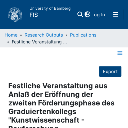
University of Bamberg
(current)
FIS
Log In
Home
Home
Research Outputs
Publications
Festliche Veranstaltung aus Anlaß der Eröffnung der zweiten Förderungsphase des Graduiertenkollegs "Kunstwissenschaft - Bauforschung - Denkmalpflege" : am 24. April 1999
Publications
Details
Research Data
Export
Projects
Festliche Veranstaltung aus
Anlaß der Eröffnung der
People
zweiten Förderungsphase des
Graduiertenkollegs
Institutions
"Kunstwissenschaft -