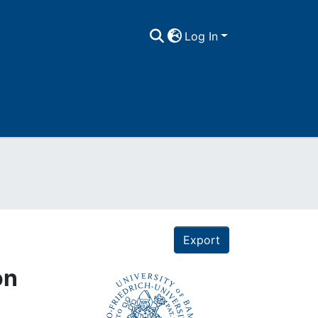
Log In
Export
on