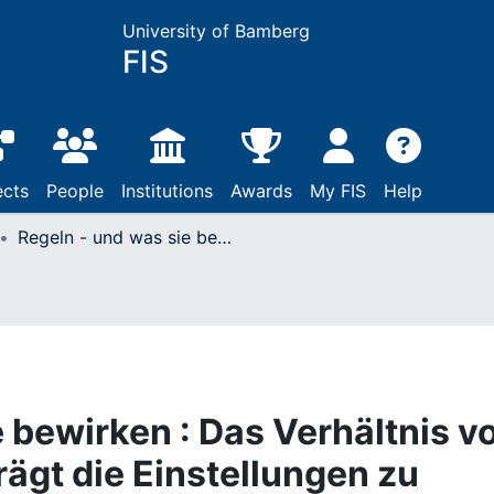
University of Bamberg
FIS
ects
People
Institutions
Awards
My FIS
Help
Regeln - und was sie bewirken : Das Verhältnis von Staat und Religion prägt die Einstellungen zu Muslimen
 bewirken : Das Verhältnis v
rägt die Einstellungen zu