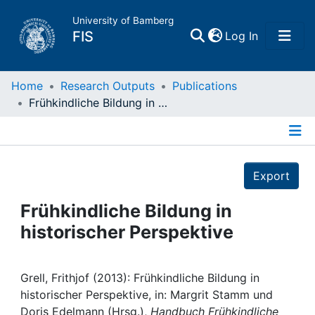
University of Bamberg
(current)
FIS
Log In
Home
Home
Research Outputs
Publications
Frühkindliche Bildung in historischer Perspektive
Publications
Details
Research Data
Export
Projects
Frühkindliche Bildung in
historischer Perspektive
People
Institutions
Grell, Frithjof (2013): Frühkindliche Bildung in
historischer Perspektive, in: Margrit Stamm und
Doris Edelmann (Hrsg.),
Handbuch Frühkindliche