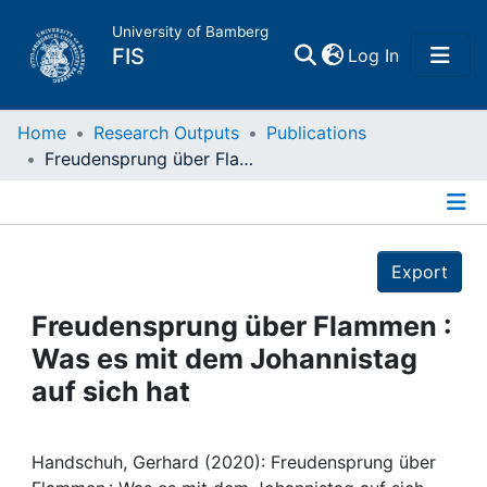
University of Bamberg
(current)
FIS
Log In
Home
Home
Research Outputs
Publications
Freudensprung über Flammen : Was es mit dem Johannistag auf sich hat
Publications
Details
Research Data
Export
Projects
Freudensprung über Flammen :
Was es mit dem Johannistag
People
auf sich hat
Institutions
Handschuh, Gerhard (2020): Freudensprung über