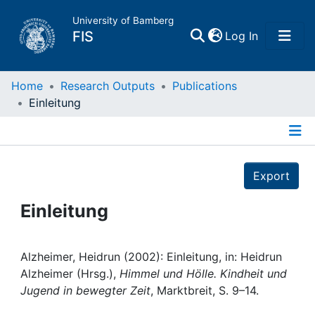
University of Bamberg
(current)
FIS
Log In
Home
Home
Research Outputs
Publications
Einleitung
Publications
Details
Research Data
Export
Projects
Einleitung
People
Alzheimer, Heidrun (2002): Einleitung, in: Heidrun
Alzheimer (Hrsg.),
Himmel und Hölle. Kindheit und
Institutions
Jugend in bewegter Zeit
, Marktbreit, S. 9–14.