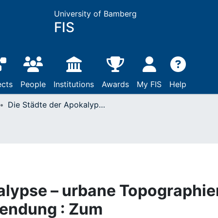
University of Bamberg
FIS
ects
People
Institutions
Awards
My FIS
Help
Die Städte der Apokalypse – urbane Topographien von Gericht und Vollendung : Zum geschichtstheologischen Potenzial der Johannes-Offenbarung und ihrer spezifischen Raumkonstruktion
alypse – urbane Topographie
lendung : Zum