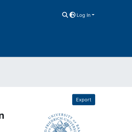
Log In
Export
n