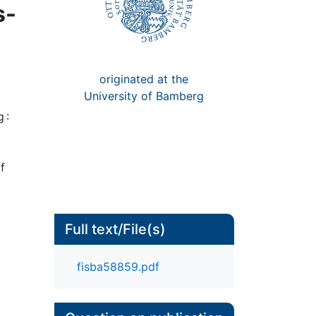
s-
originated at the
University of Bamberg
 :
f
Full text/File(s)
fisba58859.pdf