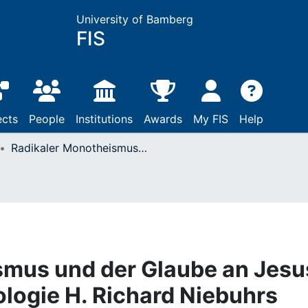
University of Bamberg
FIS
ects
People
Institutions
Awards
My FIS
Help
Radikaler Monotheismus und der Glaube an Jesus Christus. Zur Christologie H. Richard Niebuhrs
smus und der Glaube an Jesu
ologie H. Richard Niebuhrs