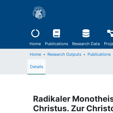
Home
Publications
Research Data
Proj
Home
Research Outputs
Publications
Details
Radikaler Monothei
Christus. Zur Christ