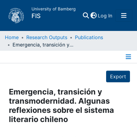
University of Bamberg
(current)
FIS
Log In
Home
Home
Research Outputs
Publications
Emergencia, transición y transmodernidad. Algunas reflexiones sobre el sistema literario chileno
Publications
Details
Research Data
Export
Projects
Emergencia, transición y
transmodernidad. Algunas
People
reflexiones sobre el sistema
literario chileno
Institutions