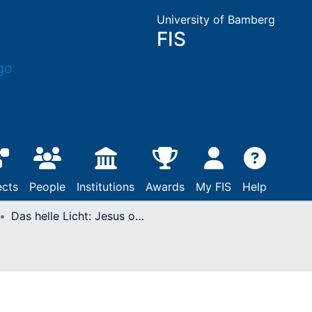
University of Bamberg
FIS
ects
People
Institutions
Awards
My FIS
Help
Das helle Licht: Jesus oder andere "Lichter"? : (Jes 9, 1 - 6)