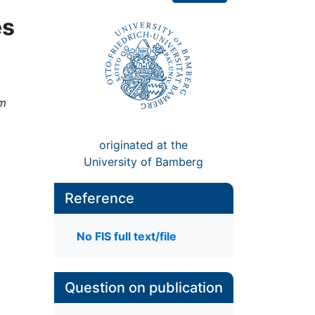
es
am
originated at the
University of Bamberg
Reference
No FIS full text/file
Question on publication