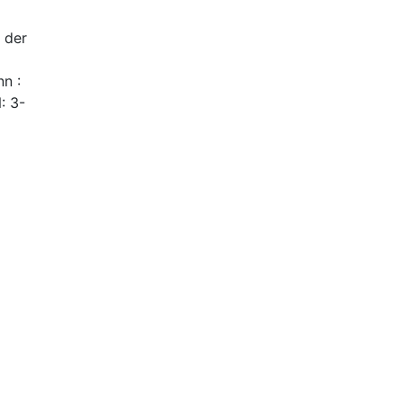
 der
nn :
: 3-
Der