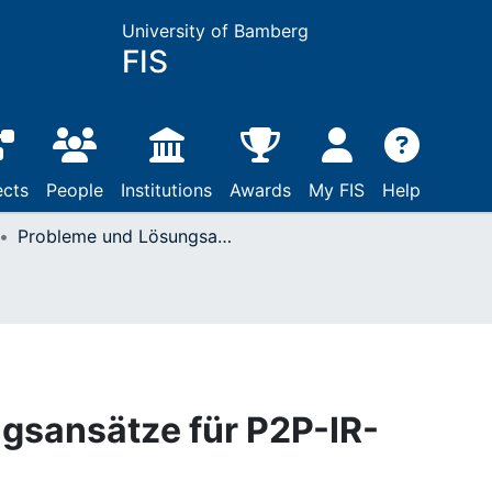
University of Bamberg
FIS
ects
People
Institutions
Awards
My FIS
Help
Probleme und Lösungsansätze für P2P-IR-Systeme
gsansätze für P2P-IR-