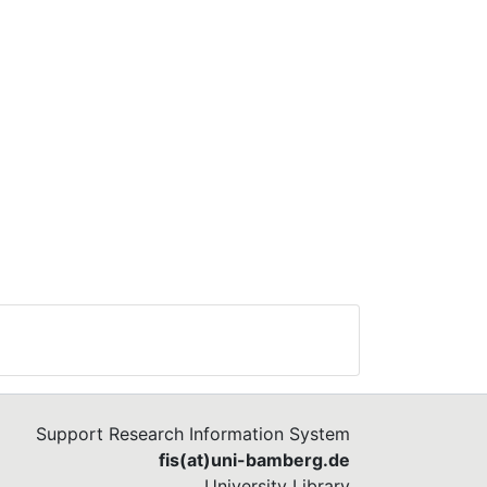
gen.
Support Research Information System
fis(at)uni-bamberg.de
University Library