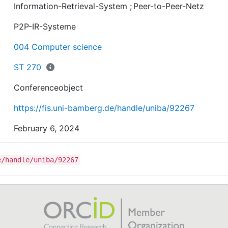
grundlegend andere Art und Weise L ösungen aufzuzei
Information-Retrieval-System
;
Peer-to-Peer-Netz
P2P-IR-Systeme
004 Computer science
ST 270
Conferenceobject
https://fis.uni-bamberg.de/handle/uniba/92267
February 6, 2024
e/handle/uniba/92267