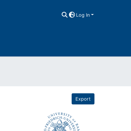
Log In
Export