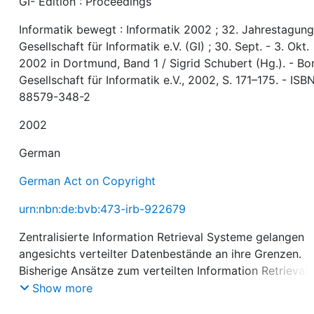
GI- Edition : Proceedings
Informatik bewegt : Informatik 2002 ; 32. Jahrestagung
Gesellschaft für Informatik e.V. (GI) ; 30. Sept. - 3. Okt.
2002 in Dortmund, Band 1 / Sigrid Schubert (Hg.). - Bo
Gesellschaft für Informatik e.V., 2002, S. 171–175. - ISBN
88579-348-2
2002
German
German Act on Copyright
urn:nbn:de:bvb:473-irb-922679
Zentralisierte Information Retrieval Systeme gelangen
angesichts verteilter Datenbestände an ihre Grenzen.
Bisherige Ansätze zum verteilten Information Retrieval
lösen einige dieser Probleme, werfen jedoch neue auf. 
Show more
dezentrale Peer-to-Peer-Ansatz verspricht, auf