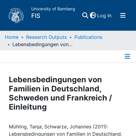
University of Bamberg
(current)
FIS
Log In
Home
Home
Research Outputs
Publications
Lebensbedingungen von Familien in Deutschland, Schweden und Frankreich / Einleitung
Publications
Details
Research Data
Lebensbedingungen von
Projects
Familien in Deutschland,
Schweden und Frankreich /
People
Einleitung
Institutions
Mühling, Tanja; Schwarze, Johannes (2011):
Lebensbedingungen von Familien in Deutschland,