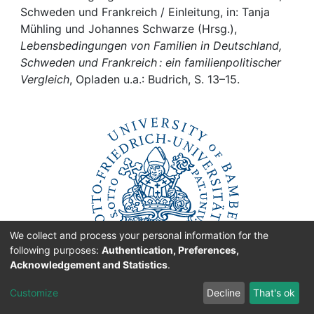
Awards
Schweden und Frankreich / Einleitung, in: Tanja
Mühling und Johannes Schwarze (Hrsg.),
My FIS
Lebensbedingungen von Familien in Deutschland,
Schweden und Frankreich : ein familienpolitischer
Help
Vergleich
, Opladen u.a.: Budrich, S. 13–15.
We collect and process your personal information for the
following purposes:
Authentication, Preferences,
Acknowledgement and Statistics
.
Customize
Decline
That's ok