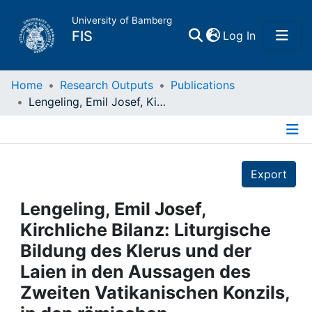
University of Bamberg
(current)
FIS
Log In
Home
Home
Research Outputs
Publications
Lengeling, Emil Josef, Kirchliche Bilanz: Liturgische Bildung des Klerus und der Laien in den Aussagen des Zweiten Vatikanischen Konzils, in den römischen Ausführungsbestimmungen und in den reformierten liturgischen Büchern: Regensburg, 1976
Publications
Details
Research Data
Export
Projects
Lengeling, Emil Josef,
Kirchliche Bilanz: Liturgische
People
Bildung des Klerus und der
Laien in den Aussagen des
Institutions
Zweiten Vatikanischen Konzils,