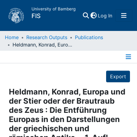
University of Bamberg
(current)
FIS
Log In
Home
Home
Research Outputs
Publications
Heldmann, Konrad, Europa und der Stier oder der Brautraub des Zeus : Die Entführung Europas in den Darstellungen der griechischen und römischen Antike. - 1. Aufl. - (Hypomnemata) : Göttingen, 2016
Publications
Details
Research Data
Export
Projects
Heldmann, Konrad, Europa und
der Stier oder der Brautraub
People
des Zeus : Die Entführung
Europas in den Darstellungen
Institutions
der griechischen und