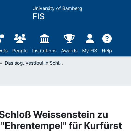
University of Bamberg
FIS
ects
People
Institutions
Awards
My FIS
Help
Das sog. Vestibül in Schloß Weissenstein zu Pommersfelden: Ein "Ehrentempel" für Kurfürst und Reichserzkanzler Lothar Franz von Schönborn
n Schloß Weissenstein zu
"Ehrentempel" für Kurfürst