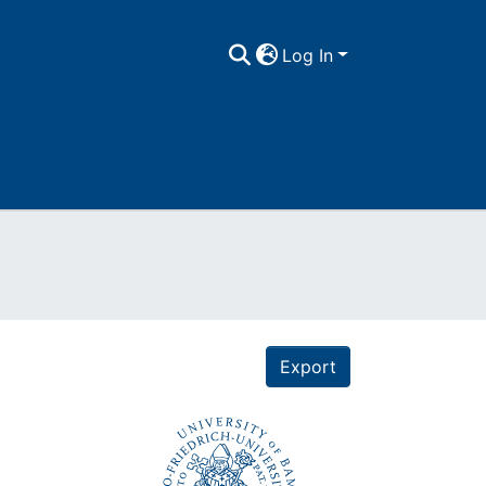
Log In
Export