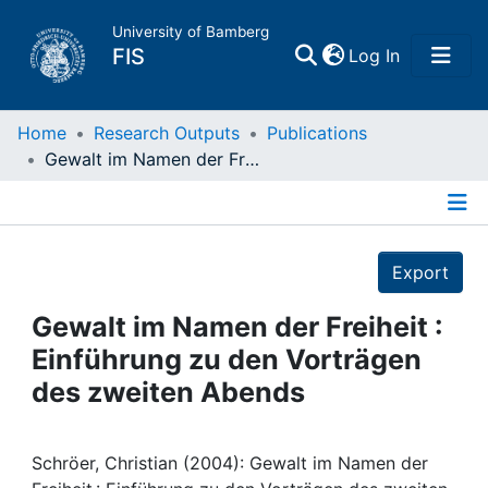
University of Bamberg
(current)
FIS
Log In
Home
Home
Research Outputs
Publications
Gewalt im Namen der Freiheit : Einführung zu den Vorträgen des zweiten Abends
Publications
Details
Research Data
Export
Projects
Gewalt im Namen der Freiheit :
Einführung zu den Vorträgen
People
des zweiten Abends
Institutions
Schröer, Christian (2004): Gewalt im Namen der