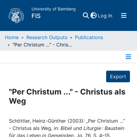
University of Bamberg
(current)
FIS
Log In
Home
Home
Research Outputs
Publications
"Per Christum ..." - Christus als Weg
Publications
Details
Research Data
Export
Projects
"Per Christum ..." - Christus als
Weg
People
Institutions
Schöttler, Heinz-Günther (2003): „Per Christum ...“
- Christus als Weg, in:
Bibel und Liturgie : Baustein
für das Leben in Gemeinden
, Jg. 76, S. 4–15.