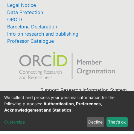
Legal Notice
Data Protection
ORCID
Barcelona Declaration
Info on research and publishing
Professor Catalogue
Support Research Information System
fis(at)uni-bamberg.de
We collect and process your personal information for the
following purposes:
Authentication, Preferences,
University Library
Acknowledgement and Statistics
.
(0951) 863-1568
Customize
Decline
That's ok