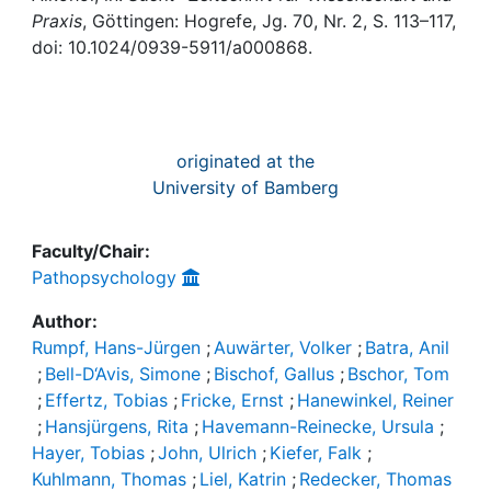
Awards
Praxis
, Göttingen: Hogrefe, Jg. 70, Nr. 2, S. 113–117,
doi: 10.1024/0939-5911/a000868.
My FIS
Help
originated at the
University of Bamberg
Faculty/Chair:
Pathopsychology
Author:
Rumpf, Hans-Jürgen
;
Auwärter, Volker
;
Batra, Anil
;
Bell-D‘Avis, Simone
;
Bischof, Gallus
;
Bschor, Tom
;
Effertz, Tobias
;
Fricke, Ernst
;
Hanewinkel, Reiner
;
Hansjürgens, Rita
;
Havemann-Reinecke, Ursula
;
Hayer, Tobias
;
John, Ulrich
;
Kiefer, Falk
;
Kuhlmann, Thomas
;
Liel, Katrin
;
Redecker, Thomas