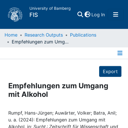
University of Bamberg
(current)
FIS
Log In
Home
Home
Research Outputs
Publications
Empfehlungen zum Umgang mit Alkohol
Publications
Details
Research Data
Export
Projects
Empfehlungen zum Umgang
mit Alkohol
People
Institutions
Rumpf, Hans-Jürgen; Auwärter, Volker; Batra, Anil;
u. a. (2024): Empfehlungen zum Umgang mit
Alkohol, in:
Sucht : Zeitschrift für Wissenschaft und