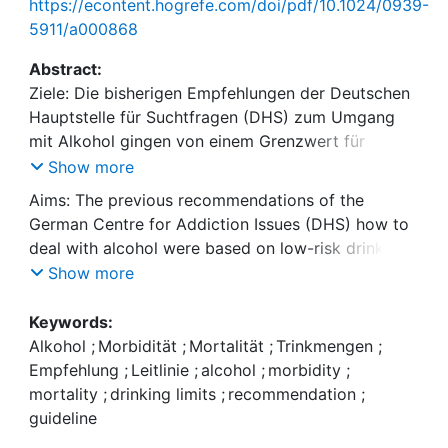
https://econtent.hogrefe.com/doi/pdf/10.1024/0939-
5911/a000868
Abstract:
Ziele: Die bisherigen Empfehlungen der Deutschen
Hauptstelle für Suchtfragen (DHS) zum Umgang
mit Alkohol gingen von einem Grenzwert für
risikoarmen Konsum aus. Ziel dieser Stellungnahme
Show more
ist, diese Empfehlung zu aktualisieren. Methode: Es
Aims: The previous recommendations of the
erfolgte eine narrative Sichtung der aktuellen
German Centre for Addiction Issues (DHS) how to
Literatur hinsichtlich des Zusammenhangs von
deal with alcohol were based on low-risk drinking
Alkoholkonsum und der Entwicklung von
limits. The aim of this statement was to update this
Show more
Morbidität und Mortalität durch eine Arbeitsgruppe
recommendation. Methods: A narrative review of
des Wissenschaftlichen Kuratoriums der DHS. Die
the current literature on the relationship between
Keywords:
Zusammenfassung der Evidenz und die daraus
alcohol consumption and the development of
Alkohol
;
Morbidität
;
Mortalität
;
Trinkmengen
;
abgeleiteten Empfehlungen wurden innerhalb des
morbidity and mortality was carried out by a sub-
Empfehlung
;
Leitlinie
;
alcohol
;
morbidity
;
gesamten Kuratoriums konsentiert und vom
working group of the Scientific Board of Trustees
mortality
;
drinking limits
;
recommendation
;
Vorstand der DHS modifiziert beschlossen.
of the DHS. The summary of the evidence and the
guideline
Ergebnisse: Ein positiver Zusammenhang von
recommendations derived from it were agreed