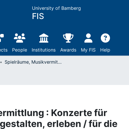
University of Bamberg
FIS
ects
People
Institutions
Awards
My FIS
Help
Spielräume, Musikvermittlung : Konzerte für Kinder ; entwickeln, gestalten, erleben / für die Jeunesses Musicales Deutschland hrsg. von Barbara Stiller : Regensburg, 2002
rmittlung : Konzerte für
gestalten, erleben / für die