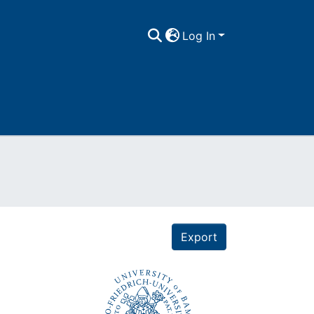
Log In
Export