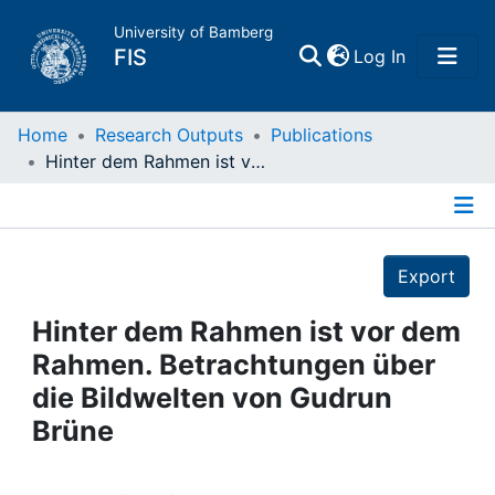
University of Bamberg
(current)
FIS
Log In
Home
Home
Research Outputs
Publications
Hinter dem Rahmen ist vor dem Rahmen. Betrachtungen über die Bildwelten von Gudrun Brüne
Publications
Details
Research Data
Export
Projects
Hinter dem Rahmen ist vor dem
Rahmen. Betrachtungen über
People
die Bildwelten von Gudrun
Brüne
Institutions