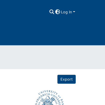
Log In
Export