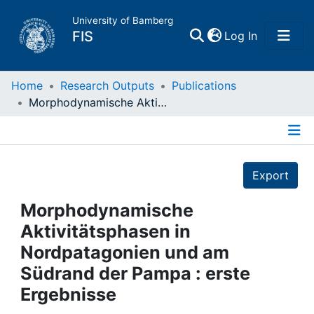
University of Bamberg
(current)
FIS
Log In
Home
Home
Research Outputs
Publications
Morphodynamische Aktivitätsphasen in Nordpatagonien und am Südrand der Pampa : erste Ergebnisse
Publications
Details
Research Data
Export
Projects
Morphodynamische
Aktivitätsphasen in
People
Nordpatagonien und am
Südrand der Pampa : erste
Institutions
Ergebnisse