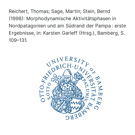
Awards
Reichert, Thomas; Sage, Martin; Stein, Bernd
My FIS
(1998): Morphodynamische Aktivitätsphasen in
Nordpatagonien und am Südrand der Pampa : erste
Help
Ergebnisse, in: Karsten Garleff (Hrsg.), Bamberg, S.
109–131.