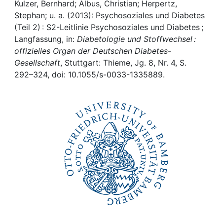
Awards
Kulzer, Bernhard; Albus, Christian; Herpertz,
Stephan; u. a. (2013): Psychosoziales und Diabetes
My FIS
(Teil 2) : S2-Leitlinie Psychosoziales und Diabetes ;
Langfassung, in:
Diabetologie und Stoffwechsel :
offizielles Organ der Deutschen Diabetes-
Help
Gesellschaft
, Stuttgart: Thieme, Jg. 8, Nr. 4, S.
292–324, doi: 10.1055/s-0033-1335889.