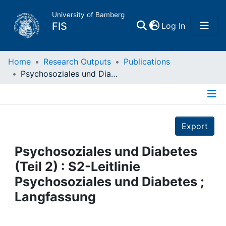
University of Bamberg
(current)
FIS
Log In
Home
Home
Research Outputs
Publications
Psychosoziales und Diabetes (Teil 2) : S2-Leitlinie Psychosoziales und Diabetes ; Langfassung
Publications
Details
Research Data
Export
Projects
Psychosoziales und Diabetes
(Teil 2) : S2-Leitlinie
People
Psychosoziales und Diabetes ;
Langfassung
Institutions