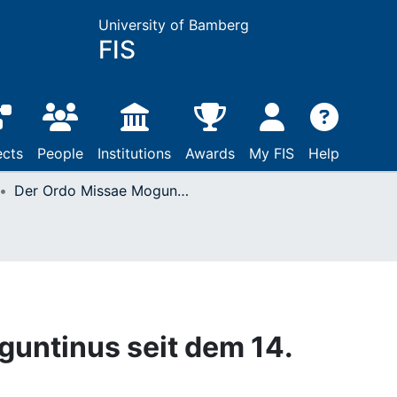
University of Bamberg
FIS
ects
People
Institutions
Awards
My FIS
Help
Der Ordo Missae Moguntinus seit dem 14. Jahrhundert
untinus seit dem 14.