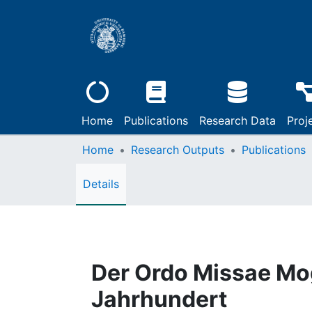
Home
Publications
Research Data
Proj
Home
Research Outputs
Publications
Details
Der Ordo Missae Mog
Jahrhundert