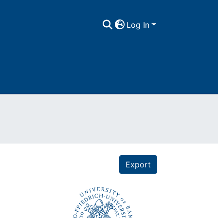
Log In
Export