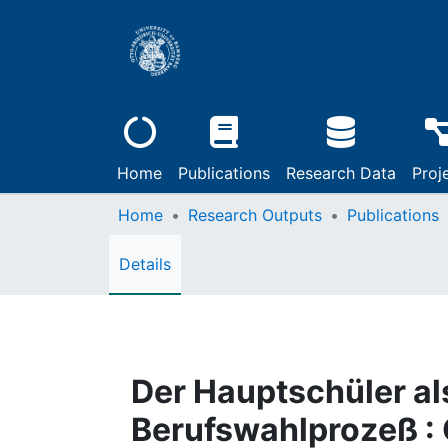
Home
Publications
Research Data
Proj
Home
Research Outputs
Publications
Details
Der Hauptschüler al
Berufswahlprozeß : 