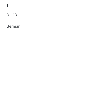
1
3 - 13
German
Deutschland (Bundesrepublik)
;
Hauptschüler
;
Berufswa
Berufswahl
370 Education
MS 7080
Article
https://fis.uni-bamberg.de/handle/uniba/23812
July 13, 2015