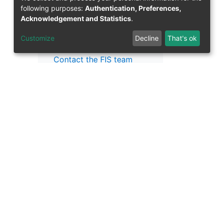
following purposes:
Authentication, Preferences,
Acknowledgement and Statistics
.
Question on publication
Customize
Decline
That's ok
Contact the FIS team
hl