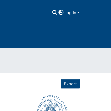
Log In
Export