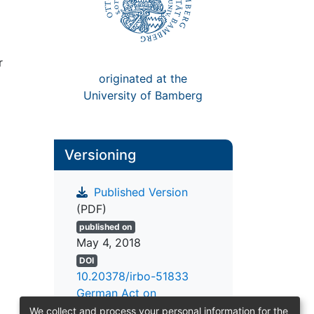
r
originated at the
University of Bamberg
Versioning
Published Version
(PDF)
published on
May 4, 2018
DOI
10.20378/irbo-51833
German Act on
Copyright
We collect and process your personal information for the