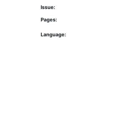
Issue:
Pages:
Language:
GND Keywords:
Keywords:
DDC Classification:
RVK Classification:
Type:
URI:
Activation date: