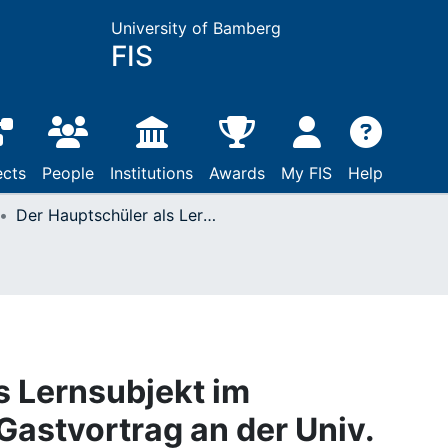
University of Bamberg
FIS
ects
People
Institutions
Awards
My FIS
Help
Der Hauptschüler als Lernsubjekt im Berufswahlprozeß : Gastvortrag an der Univ. Gießen am 7. 12. 1987
s Lernsubjekt im
Gastvortrag an der Univ.