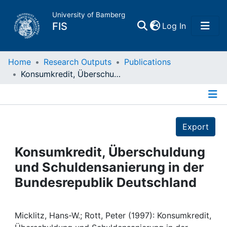
University of Bamberg
(current)
FIS
Log In
Home
Home
Research Outputs
Publications
Konsumkredit, Überschuldung und Schuldensanierung in der Bundesrepublik Deutschland
Publications
Details
Research Data
Export
Projects
Konsumkredit, Überschuldung
und Schuldensanierung in der
People
Bundesrepublik Deutschland
Institutions
Micklitz, Hans-W.; Rott, Peter (1997): Konsumkredit,