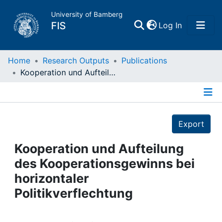
University of Bamberg
(current)
FIS
Log In
Home
Home
Research Outputs
Publications
Kooperation und Aufteilung des Kooperationsgewinns bei horizontaler Politikverflechtung
Publications
Details
Research Data
Export
Projects
Kooperation und Aufteilung
des Kooperationsgewinns bei
People
horizontaler
Politikverflechtung
Institutions