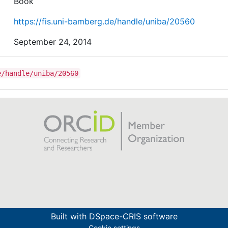
Book
https://fis.uni-bamberg.de/handle/uniba/20560
September 24, 2014
e/handle/uniba/20560
Built with
DSpace-CRIS software
Cookie settings