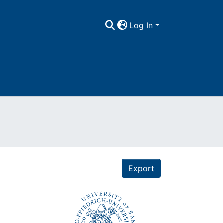
Log In
Export