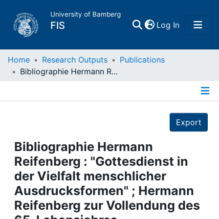
University of Bamberg
(current)
FIS
Log In
Home
Home
Research Outputs
Publications
Bibliographie Hermann Reifenberg : "Gottesdienst in der Vielfalt menschlicher Ausdrucksformen" ; Hermann Reifenberg zur Vollendung des 65. Lebensjahres
Publications
Details
Research Data
Export
Projects
Bibliographie Hermann
Reifenberg : "Gottesdienst in
People
der Vielfalt menschlicher
Ausdrucksformen" ; Hermann
Institutions
Reifenberg zur Vollendung des