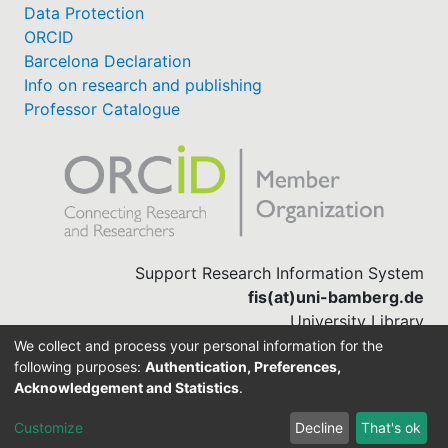
Data Protection
ORCID
Barcelona Declaration
Info on research and publishing
Professor Catalogue
Support Research Information System
fis(at)uni-bamberg.de
University Library
(0951) 863-1568
We collect and process your personal information for the
following purposes:
Authentication, Preferences,
Acknowledgement and Statistics
.
Built with
DSpace-CRIS software
Customize
Decline
That's ok
Cookie settings