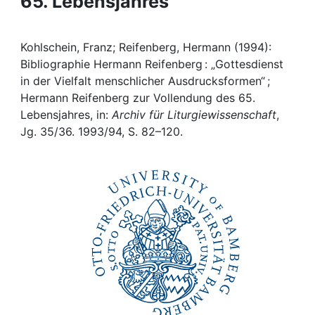
65. Lebensjahres
Awards
My FIS
Kohlschein, Franz; Reifenberg, Hermann (1994):
Bibliographie Hermann Reifenberg : „Gottesdienst
Help
in der Vielfalt menschlicher Ausdrucksformen“ ;
Hermann Reifenberg zur Vollendung des 65.
Lebensjahres, in:
Archiv für Liturgiewissenschaft
,
Jg. 35/36. 1993/94, S. 82–120.