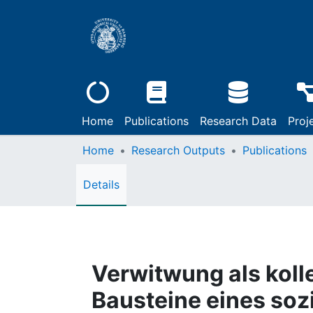
Home
Publications
Research Data
Proj
Home
Research Outputs
Publications
Details
Verwitwung als koll
Bausteine eines soz