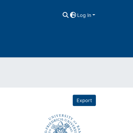
Log In
Export