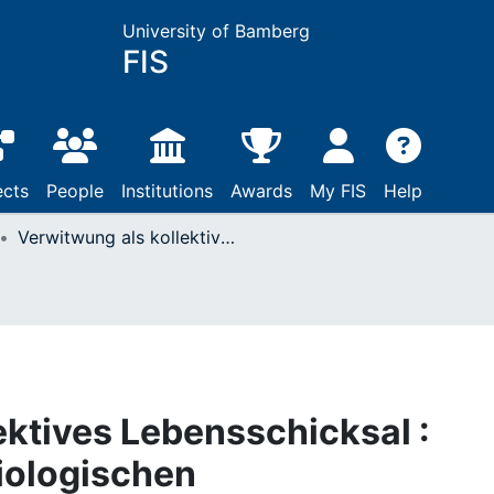
University of Bamberg
FIS
ects
People
Institutions
Awards
My FIS
Help
Verwitwung als kollektives Lebensschicksal : Bausteine eines soziologischen Forschungskonzepts
ektives Lebensschicksal :
iologischen