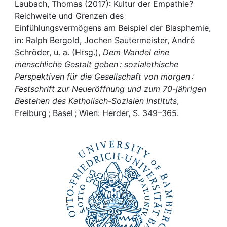
Awards
Laubach, Thomas (2017): Kultur der Empathie?
Reichweite und Grenzen des
My FIS
Einfühlungsvermögens am Beispiel der Blasphemie,
in: Ralph Bergold, Jochen Sautermeister, André
Schröder, u. a. (Hrsg.),
Dem Wandel eine
Help
menschliche Gestalt geben : sozialethische
Perspektiven für die Gesellschaft von morgen :
Festschrift zur Neueröffnung und zum 70-jährigen
Bestehen des Katholisch-Sozialen Instituts
,
Freiburg ; Basel ; Wien: Herder, S. 349–365.