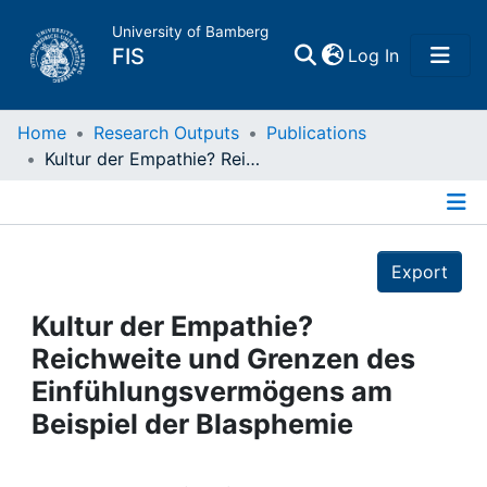
University of Bamberg
(current)
FIS
Log In
Home
Home
Research Outputs
Publications
Kultur der Empathie? Reichweite und Grenzen des Einfühlungsvermögens am Beispiel der Blasphemie
Publications
Details
Research Data
Export
Projects
Kultur der Empathie?
Reichweite und Grenzen des
People
Einfühlungsvermögens am
Beispiel der Blasphemie
Institutions