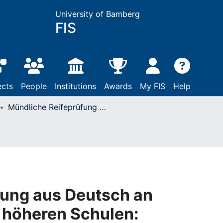
University of Bamberg
FIS
ects
People
Institutions
Awards
My FIS
Help
Mündliche Reifeprüfung aus Deutsch an Allgemeinbildenden höheren Schulen: Vorbereitung im Unterricht
fung aus Deutsch an
 höheren Schulen: