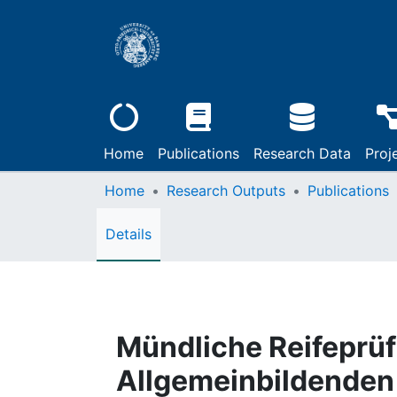
Home
Publications
Research Data
Proj
Home
Research Outputs
Publications
Details
Mündliche Reifeprü
Allgemeinbildenden