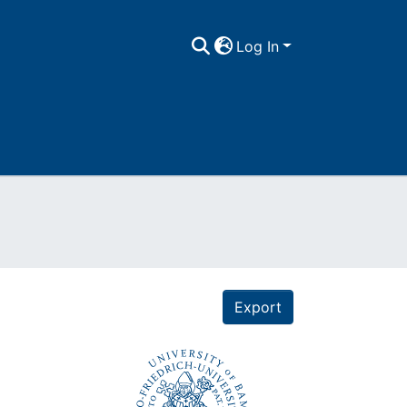
Log In
Export