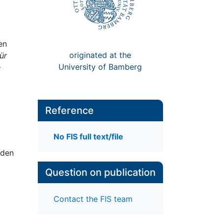
en
originated at the
ür
University of Bamberg
–
Reference
No FIS full text/file
 den
Question on publication
Contact the FIS team
r