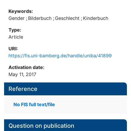
stereotypen Bilderbüchern zu arbeiten.
Keywords:
Gender
;
Bilderbuch
;
Geschlecht
;
Kinderbuch
Type:
Article
URI:
https://fis.uni-bamberg.de/handle/uniba/41899
Activation date:
May 11, 2017
Reference
No FIS full text/file
Question on publication