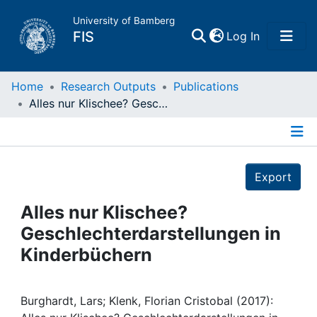
University of Bamberg
(current)
FIS
Log In
Home
Home
Research Outputs
Publications
Alles nur Klischee? Geschlechterdarstellungen in Kinderbüchern
Publications
Details
Research Data
Export
Projects
Alles nur Klischee?
Geschlechterdarstellungen in
People
Kinderbüchern
Institutions
Burghardt, Lars; Klenk, Florian Cristobal (2017):