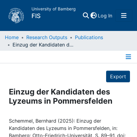
University of Bamberg
(current)
FIS
Log In
Home
Home
Research Outputs
Publications
Einzug der Kandidaten des Lyzeums in Pommersfelden
Publications
Details
Research Data
Export
Projects
Einzug der Kandidaten des
Lyzeums in Pommersfelden
People
Institutions
Schemmel, Bernhard (2025): Einzug der
Kandidaten des Lyzeums in Pommersfelden, in:
Bamberg: Otto-Friedrich-Universität, S. 89–91, doi: