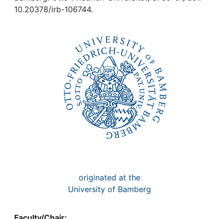
Awards
10.20378/irb-106744.
My FIS
Help
originated at the
University of Bamberg
Faculty/Chair: