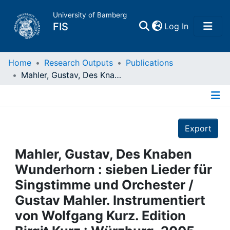
University of Bamberg
(current)
FIS
Log In
Home
Home
Research Outputs
Publications
Mahler, Gustav, Des Knaben Wunderhorn : sieben Lieder für Singstimme und Orchester / Gustav Mahler. Instrumentiert von Wolfgang Kurz. Edition Birgit Kurz : Würzburg, 2005
Publications
Details
Research Data
Export
Projects
Mahler, Gustav, Des Knaben
Wunderhorn : sieben Lieder für
People
Singstimme und Orchester /
Gustav Mahler. Instrumentiert
Institutions
von Wolfgang Kurz. Edition