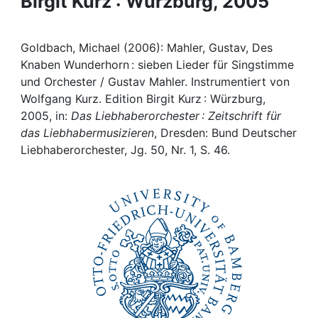
Birgit Kurz : Würzburg, 2005
Awards
My FIS
Goldbach, Michael (2006): Mahler, Gustav, Des
Knaben Wunderhorn : sieben Lieder für Singstimme
Help
und Orchester / Gustav Mahler. Instrumentiert von
Wolfgang Kurz. Edition Birgit Kurz : Würzburg,
2005, in:
Das Liebhaberorchester : Zeitschrift für
das Liebhabermusizieren
, Dresden: Bund Deutscher
Liebhaberorchester, Jg. 50, Nr. 1, S. 46.